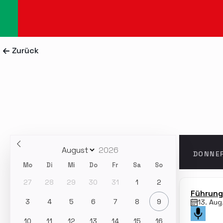
Zurück
DONNE
Mo
Di
Mi
Do
Fr
Sa
So
27
28
29
30
31
1
2
Führung 
3
4
5
6
7
8
9
13. Aug
10
11
12
13
14
15
16