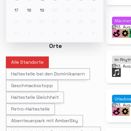
17
18
19
20
21
22
23
Märchen
24
25
26
27
28
29
30
13. Aug
31
1
2
3
4
5
6
Orte
Orte
Im Rhyt
Alle Standorte
13. Aug
Haltestelle bei den Dominikanern
Geschmacksstopp
Haltestelle Gleichheit
Urlaubse
13. Aug
Retro-Haltestelle
Abenteuerpark mit AmberSky