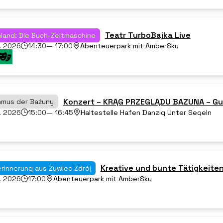
Teatr TurboBajka Live
land: Die Buch-Zeitmaschine
. 2026
14:30
— 17:00
Abenteuerpark mit AmberSky
Konzert – KRĄG PRZEGLĄDU BAZUNA – Gu
hmus der Baźuny
. 2026
15:00
— 16:45
Haltestelle Hafen Danzig Unter Segeln
Kreative und bunte Tätigkeiten
rinnerung aus Żywiec Zdrój
. 2026
17:00
Abenteuerpark mit AmberSky