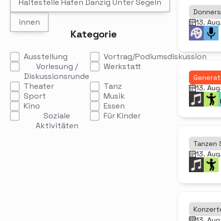
Haltestelle Hafen Danzig Unter Segeln
Donner
innen
13. Aug
Kategorie
Kategorie
Ausstellung
Vortrag/Podiumsdiskussion
Vorlesung /
Werkstatt
Diskussionsrunde
Generat
Theater
Tanz
13. Aug
Sport
Musik
Kino
Essen
Soziale
Für Kinder
Aktivitäten
Tanzen S
13. Aug
Konzerte
13. Aug